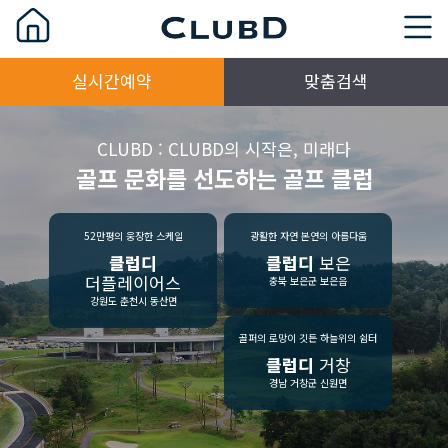
실시간예약
맞춤검색
CLUBD : CLUBD의 시작은, 미래다
골프 문화를 선도하는 골프 클럽
52만평의 웅장한 스케일
광활한 자연 본연의 아름다움
클럽디
클럽디
보은
더플레이어스
충북 보은군 보은읍
강원도 춘천시 동산면
골퍼의 로망이 깃든 하늘위의 쉼터
클럽디
거창
경남 거창군 신원면