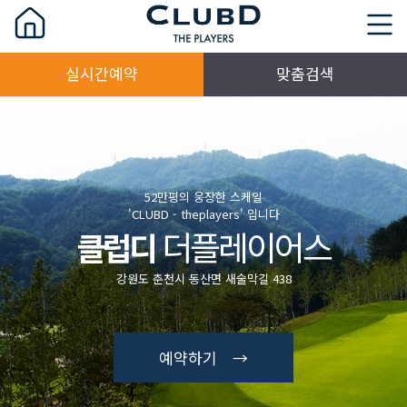
실시간예약
맞춤검색
52만평의 웅장한 스케일
'CLUBD - theplayers' 입니다
더플레이어스
클럽디
강원도 춘천시 동산면 새술막길 438
예약하기 →