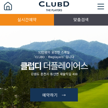
실시간예약
맞춤검색
52만평의 웅장한 스케일
'CLUBD - theplayers' 입니다
더플레이어스
클럽디
강원도 춘천시 동산면 새술막길 438
예약하기 →