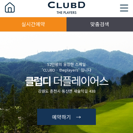
실시간예약
맞춤검색
52만평의 웅장한 스케일
'CLUBD - theplayers' 입니다
더플레이어스
클럽디
강원도 춘천시 동산면 새술막길 438
예약하기 →