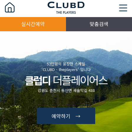
실시간예약
맞춤검색
52만평의 웅장한 스케일
'CLUBD - theplayers' 입니다
더플레이어스
클럽디
강원도 춘천시 동산면 새술막길 438
예약하기 →