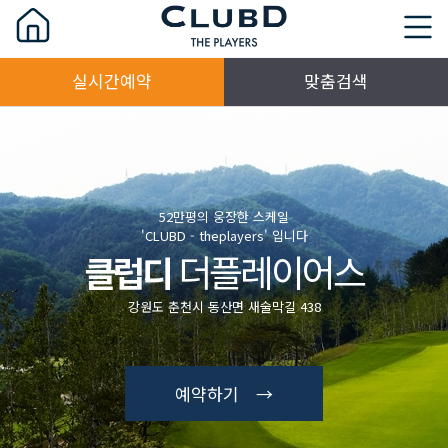
실시간예약
맞춤검색
52만평의 웅장한 스케일
'CLUBD - theplayers' 입니다
더플레이어스
클럽디
강원도 춘천시 동산면 새술막길 438
예약하기 →