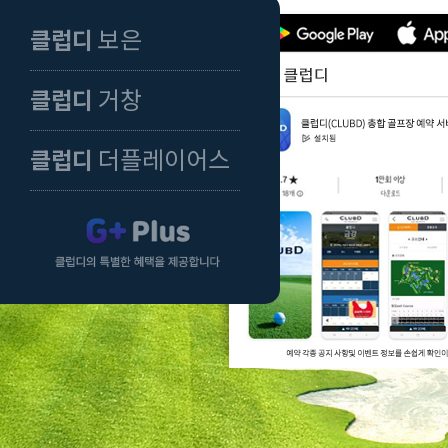
보은
클럽디
거창
클럽디
더플레이어스
클럽디