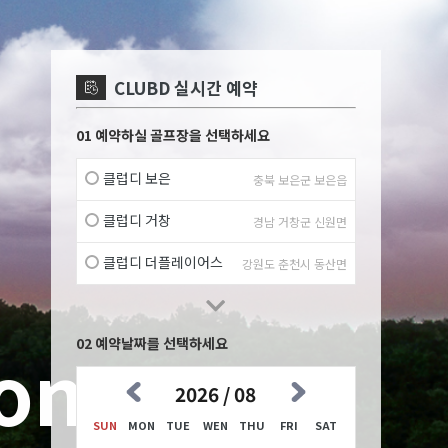
CLUBD 실시간 예약
01 예약하실 골프장을 선택하세요
클럽디 보은
충북 보은군 보은읍
클럽디 거창
경남 거창군 신원면
클럽디 더플레이어스
강원도 춘천시 동산면
02 예약날짜를 선택하세요
2026 / 08
SUN
MON
TUE
WEN
THU
FRI
SAT