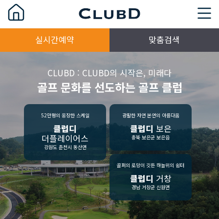
실시간예약
맞춤검색
CLUBD : CLUBD의 시작은, 미래다
골프 문화를 선도하는 골프 클럽
52만평의 웅장한 스케일
광활한 자연 본연의 아름다움
클럽디
클럽디
보은
더플레이어스
충북 보은군 보은읍
강원도 춘천시 동산면
골퍼의 로망이 깃든 하늘위의 쉼터
클럽디
거창
경남 거창군 신원면