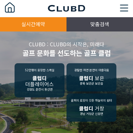
실시간예약
맞춤검색
CLUBD : CLUBD의 시작은, 미래다
골프 문화를 선도하는 골프 클럽
52만평의 웅장한 스케일
광활한 자연 본연의 아름다움
클럽디
클럽디
보은
더플레이어스
충북 보은군 보은읍
강원도 춘천시 동산면
골퍼의 로망이 깃든 하늘위의 쉼터
클럽디
거창
경남 거창군 신원면