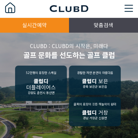
실시간예약
맞춤검색
CLUBD : CLUBD의 시작은, 미래다
골프 문화를 선도하는 골프 클럽
52만평의 웅장한 스케일
광활한 자연 본연의 아름다움
클럽디
클럽디
보은
더플레이어스
충북 보은군 보은읍
강원도 춘천시 동산면
골퍼의 로망이 깃든 하늘위의 쉼터
클럽디
거창
경남 거창군 신원면