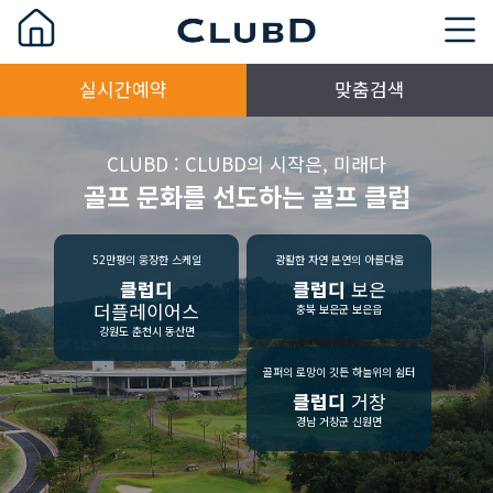
실시간예약
맞춤검색
CLUBD : CLUBD의 시작은, 미래다
골프 문화를 선도하는 골프 클럽
52만평의 웅장한 스케일
광활한 자연 본연의 아름다움
클럽디
클럽디
보은
더플레이어스
충북 보은군 보은읍
강원도 춘천시 동산면
골퍼의 로망이 깃든 하늘위의 쉼터
클럽디
거창
경남 거창군 신원면