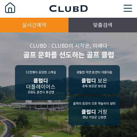
실시간예약
맞춤검색
CLUBD : CLUBD의 시작은, 미래다
골프 문화를 선도하는 골프 클럽
52만평의 웅장한 스케일
광활한 자연 본연의 아름다움
클럽디
클럽디
보은
더플레이어스
충북 보은군 보은읍
강원도 춘천시 동산면
골퍼의 로망이 깃든 하늘위의 쉼터
클럽디
거창
경남 거창군 신원면