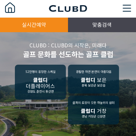
실시간예약
맞춤검색
CLUBD : CLUBD의 시작은, 미래다
골프 문화를 선도하는 골프 클럽
52만평의 웅장한 스케일
광활한 자연 본연의 아름다움
클럽디
클럽디
보은
더플레이어스
충북 보은군 보은읍
강원도 춘천시 동산면
골퍼의 로망이 깃든 하늘위의 쉼터
클럽디
거창
경남 거창군 신원면