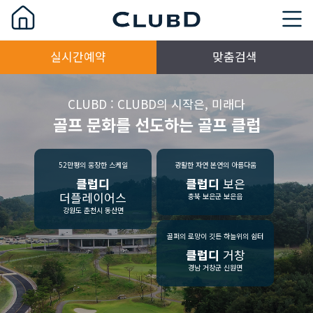
실시간예약
맞춤검색
CLUBD : CLUBD의 시작은, 미래다
골프 문화를 선도하는 골프 클럽
52만평의 웅장한 스케일
광활한 자연 본연의 아름다움
클럽디
클럽디
보은
더플레이어스
충북 보은군 보은읍
강원도 춘천시 동산면
골퍼의 로망이 깃든 하늘위의 쉼터
클럽디
거창
경남 거창군 신원면