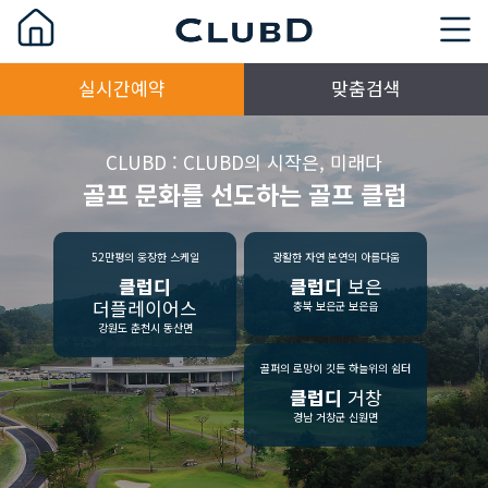
실시간예약
맞춤검색
CLUBD : CLUBD의 시작은, 미래다
골프 문화를 선도하는 골프 클럽
52만평의 웅장한 스케일
광활한 자연 본연의 아름다움
클럽디
클럽디
보은
더플레이어스
충북 보은군 보은읍
강원도 춘천시 동산면
골퍼의 로망이 깃든 하늘위의 쉼터
클럽디
거창
경남 거창군 신원면