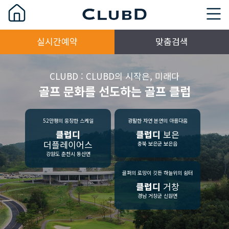
실시간예약
맞춤검색
CLUBD : CLUBD의 시작은, 미래다
골프 문화를 선도하는 골프 클럽
52만평의 웅장한 스케일
광활한 자연 본연의 아름다움
클럽디
클럽디
보은
더플레이어스
충북 보은군 보은읍
강원도 춘천시 동산면
골퍼의 로망이 깃든 하늘위의 쉼터
클럽디
거창
경남 거창군 신원면