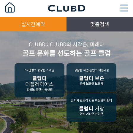
실시간예약
맞춤검색
CLUBD : CLUBD의 시작은, 미래다
골프 문화를 선도하는 골프 클럽
52만평의 웅장한 스케일
광활한 자연 본연의 아름다움
클럽디
클럽디
보은
더플레이어스
충북 보은군 보은읍
강원도 춘천시 동산면
골퍼의 로망이 깃든 하늘위의 쉼터
클럽디
거창
경남 거창군 신원면