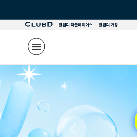
클럽디 더플레이어스
클럽디 거창