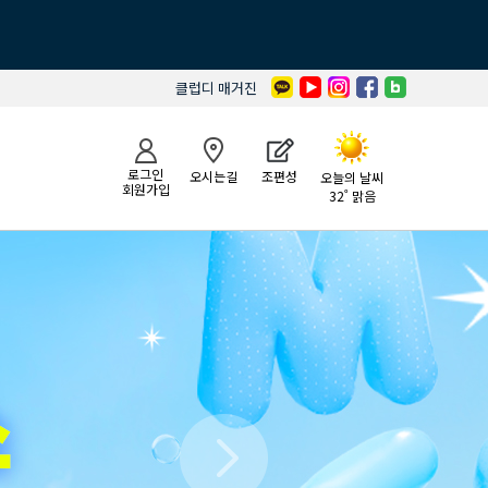
클럽디 매거진
로그인
오시는길
조편성
오늘의 날씨
회원가입
32˚ 맑음