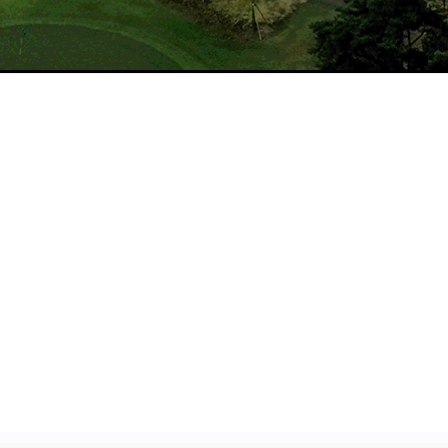
이용요금
로컬룰
MORE >
MORE >