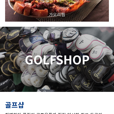
가오리찜
GOLFSHOP
골프샵