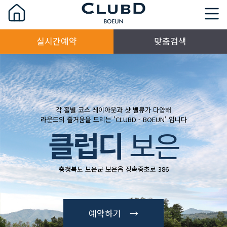
실시간예약
맞춤검색
각 홀별 코스 레이아웃과 샷 밸류가 다양해
라운드의 즐거움을 드리는 'CLUBD - BOEUN' 입니다
클럽디
보은
충청북도 보은군 보은읍 장속중초로 386
예약하기 →