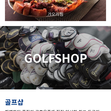
가오리찜
GOLFSHOP
골프샵