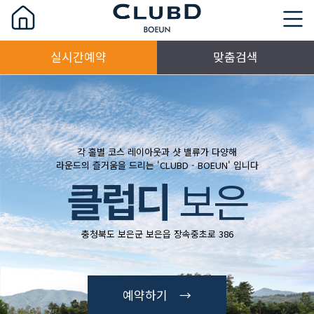
실시간예약
맞춤검색
각 홀별 코스 레이아웃과 샷 밸류가 다양해
라운드의 즐거움을 드리는 'CLUBD - BOEUN' 입니다
클럽디
보은
충청북도 보은군 보은읍 장속중초로 386
예약하기 →