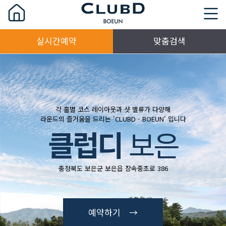
실시간예약
맞춤검색
각 홀별 코스 레이아웃과 샷 밸류가 다양해
라운드의 즐거움을 드리는 'CLUBD - BOEUN' 입니다
클럽디
보은
충청북도 보은군 보은읍 장속중초로 386
예약하기 →