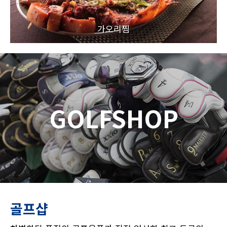
가오리찜
GOLFSHOP
골프샵