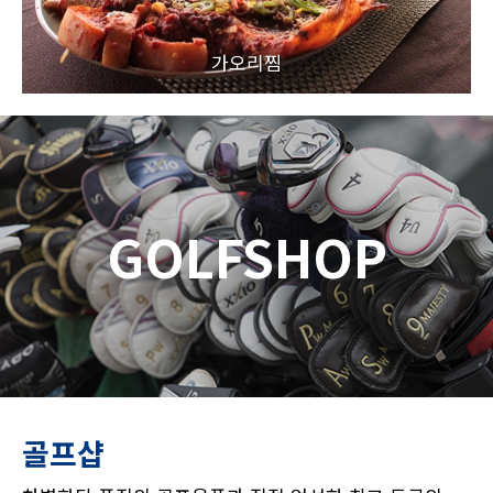
가오리찜
GOLFSHOP
골프샵