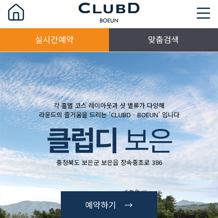
실시간예약
맞춤검색
각 홀별 코스 레이아웃과 샷 밸류가 다양해
라운드의 즐거움을 드리는 'CLUBD - BOEUN' 입니다
클럽디
보은
충청북도 보은군 보은읍 장속중초로 386
예약하기 →