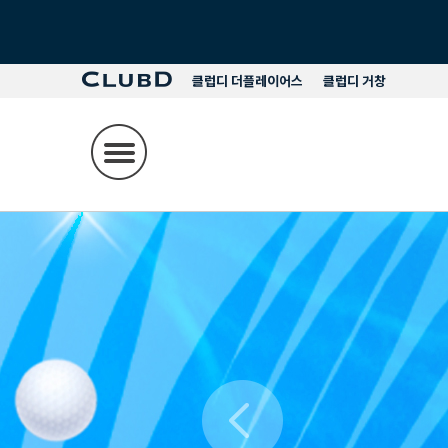
클럽디 더플레이어스
클럽디 거창