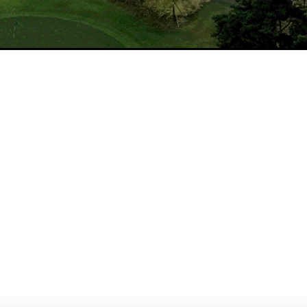
이용요금
로컬룰
MORE >
MORE >