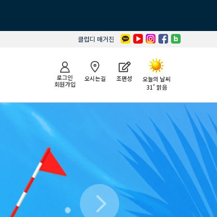
클럽디 매거진
로그인
오시는길
조편성
오늘의 날씨
회원가입
31˚ 맑음