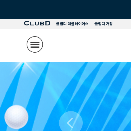
클럽디 더플레이어스
클럽디 거창