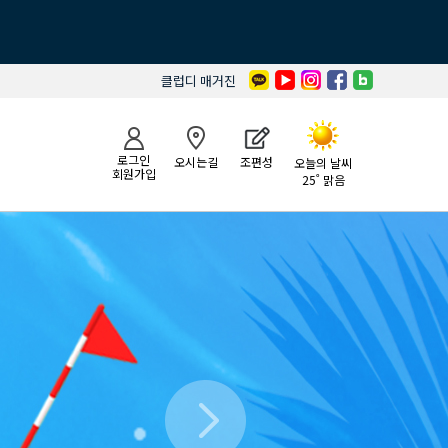
클럽디 매거진
로그인
오시는길
조편성
오늘의 날씨
회원가입
25˚ 맑음