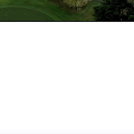
이용요금
로컬룰
MORE >
MORE >