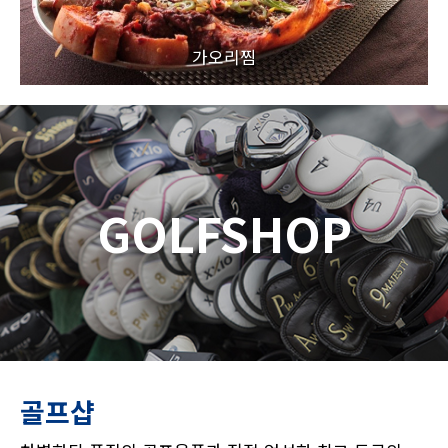
가오리찜
GOLFSHOP
골프샵