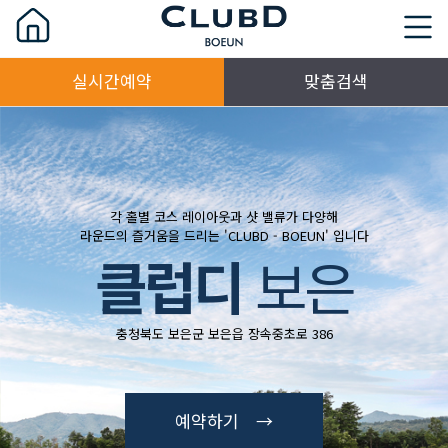
실시간예약
맞춤검색
각 홀별 코스 레이아웃과 샷 밸류가 다양해
라운드의 즐거움을 드리는 'CLUBD - BOEUN' 입니다
클럽디
보은
충청북도 보은군 보은읍 장속중초로 386
예약하기 →