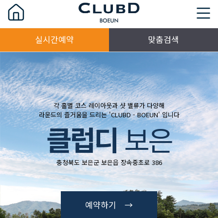
실시간예약
맞춤검색
각 홀별 코스 레이아웃과 샷 밸류가 다양해
라운드의 즐거움을 드리는 'CLUBD - BOEUN' 입니다
클럽디
보은
충청북도 보은군 보은읍 장속중초로 386
예약하기 →