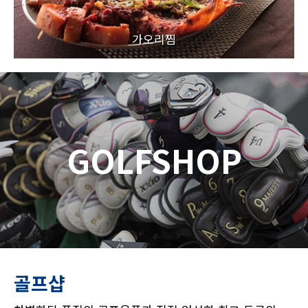
가오리찜
GOLFSHOP
골프샵