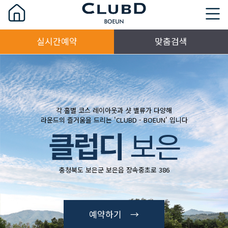
실시간예약
맞춤검색
각 홀별 코스 레이아웃과 샷 밸류가 다양해
라운드의 즐거움을 드리는 'CLUBD - BOEUN' 입니다
클럽디
보은
충청북도 보은군 보은읍 장속중초로 386
예약하기 →