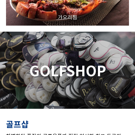
가오리찜
GOLFSHOP
골프샵