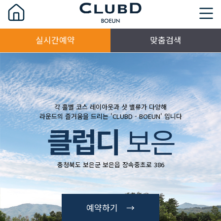
실시간예약
맞춤검색
각 홀별 코스 레이아웃과 샷 밸류가 다양해
라운드의 즐거움을 드리는 'CLUBD - BOEUN' 입니다
클럽디
보은
충청북도 보은군 보은읍 장속중초로 386
예약하기 →