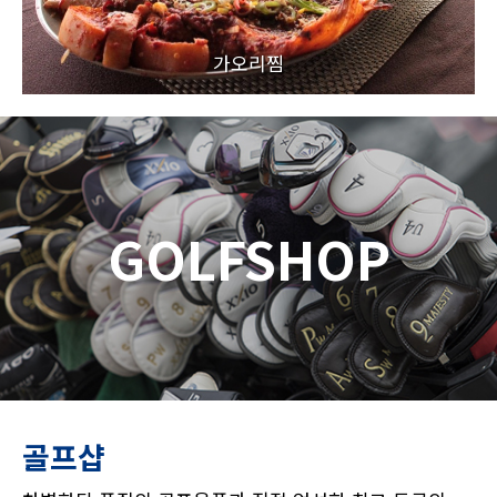
가오리찜
GOLFSHOP
골프샵