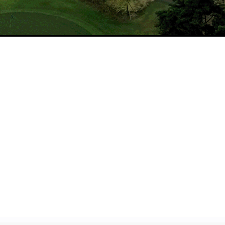
이용요금
로컬룰
MORE >
MORE >