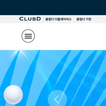
클럽디 더플레이어스
클럽디 거창