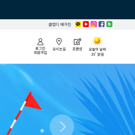
클럽디 매거진
로그인
오시는길
조편성
오늘의 날씨
회원가입
35˚ 맑음