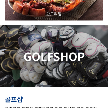
가오리찜
GOLFSHOP
골프샵