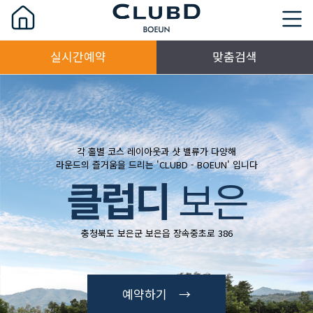
실시간예약
맞춤검색
각 홀별 코스 레이아웃과 샷 밸류가 다양해
라운드의 즐거움을 드리는 'CLUBD - BOEUN' 입니다
클럽디
보은
충청북도 보은군 보은읍 장속중초로 386
예약하기 →