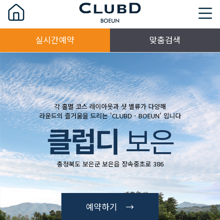
실시간예약
맞춤검색
각 홀별 코스 레이아웃과 샷 밸류가 다양해
라운드의 즐거움을 드리는 'CLUBD - BOEUN' 입니다
클럽디
보은
충청북도 보은군 보은읍 장속중초로 386
예약하기 →