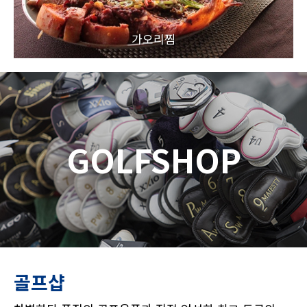
가오리찜
GOLFSHOP
골프샵