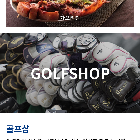
가오리찜
GOLFSHOP
골프샵