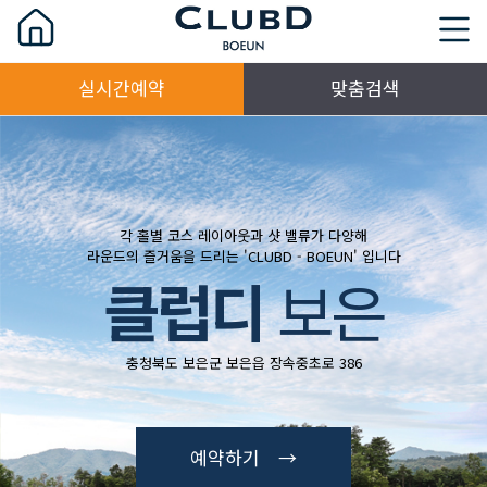
실시간예약
맞춤검색
각 홀별 코스 레이아웃과 샷 밸류가 다양해
라운드의 즐거움을 드리는 'CLUBD - BOEUN' 입니다
클럽디
보은
충청북도 보은군 보은읍 장속중초로 386
예약하기 →