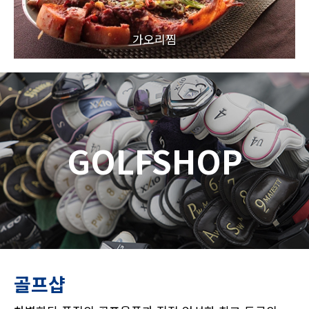
가오리찜
GOLFSHOP
골프샵