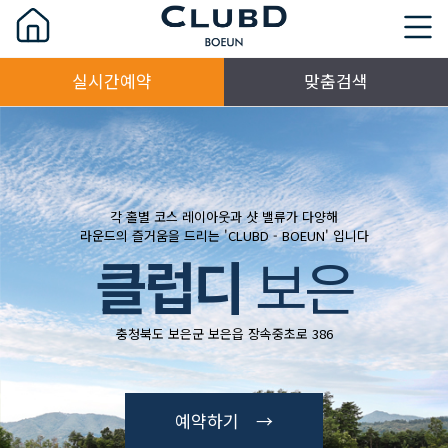
실시간예약
맞춤검색
각 홀별 코스 레이아웃과 샷 밸류가 다양해
라운드의 즐거움을 드리는 'CLUBD - BOEUN' 입니다
클럽디
보은
충청북도 보은군 보은읍 장속중초로 386
예약하기 →